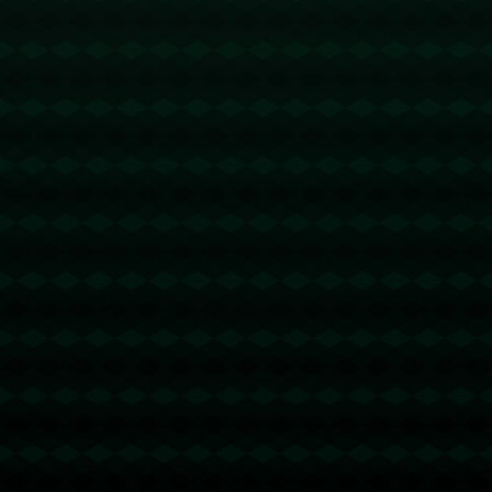
分析这场比赛，我们不仅要看到最终的结果，还要看到过程中的诸
多亮点。例如，刘诚宇在中场的组织能力和阅读比赛的眼光无疑是
他未来继续发展的资本。*U20亚洲杯*对于年轻球员来说，是一个
绝佳的平台，让他们在较高水平的竞技环境中得到锻炼和提升。在
这场比赛中，虽然球队未能全取三分，但每一位球队成员，尤其是
像刘诚宇这样的年轻球员，都得到了锻炼与成长。
比赛瞬息万变，牵动人心。对于球队来说，这场比赛虽然失利，但
也是一种珍贵的经验。*U20亚洲杯*为年轻的球员们提供了国际化
的竞技平台和挑战自我的机会。正是在这样的比赛中，球员们逐渐
成熟，走向更广阔的未来。刘诚宇已经向我们展示了他的潜力，我
们有理由相信，他在未来的赛场上将会带来更多的惊喜和期待。
综上所述，虽然这场比赛的结果略显遗憾，但足球的魅力就在于
此。在*U20亚洲杯*的舞台上，**刘诚宇**和他的队友们精彩的表
现依旧让人记忆犹新。足球不仅是胜负的较量，更是即便在失败中
积累经验、勇敢前行的历程。