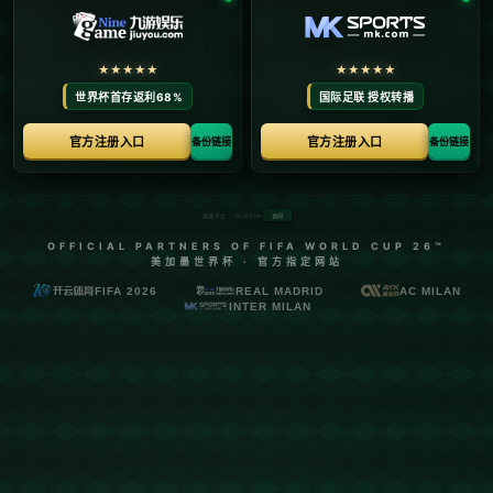
在体育竞技中，瞬息万变往往是最大的魅力所在。而在刚刚结束的*
U20亚洲杯*比赛中，这种魅力表现得淋漓尽致。对于许多球迷来
说，足球不仅仅是一项运动，更是一场心灵的历险。在比赛的最后
30秒，被对手绝杀的感受让人唏嘘不已，而这场比赛的主角——刘
诚宇，即便在失败中，也让人看到了未来的希望。