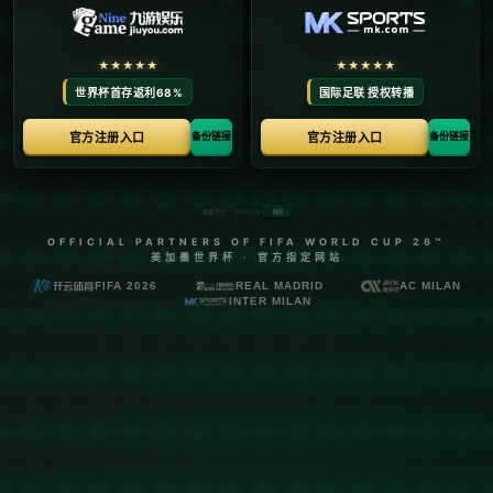
这一次，他盯上了高大中锋王哲林。在一个快攻回合中，王哲林准
备上篮，而迪亚洛从他身后急追而来。就在王哲林以为可以轻松得
分的瞬间，迪亚洛果断跃起，伸出他强而有力的手臂， **钉板大帽
** 瞬间完成。篮板响起的那一刻，全场观众为之惊叹。
然而，这一精彩瞬间却未能顺利收场。王哲林在对抗中失去平衡，
**落地时膝盖被压到，疼痛不已。**这一刻，赛场上的每一个人都
屏住呼吸。作为球迷或专业人士，我们都明白膝盖对于职业篮球运
动员的重要性。即便是轻微的伤情，也可能导致长期的影响。
**膝盖伤病在篮球运动中并不少见**。例如，NBA球员德里克·罗斯
在职业生涯巅峰期遭遇膝盖重伤，随后数年都在与伤病作斗争。而
对于王哲林来说，作为中国篮球的代表性球员之一，他的健康状况
直接影响球队战绩和粉丝的期待值。这一次受伤不禁让人联想到运