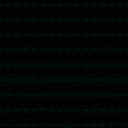
电话：023-7262301
传真：023-7262301
邮箱：admin@sinostran.com
地址：云南省西双版纳傣族自治州勐腊县西双版纳磨憨经济开发区
关于我们
我们致力于为全球体育迷提供深度的赛事分析和评论，涵盖足球、
篮球、游泳等多个运动项目。我们的平台不仅提供高质量的赛事直
播，还特别注重赛后的专家评论和数据分析。通过与全球顶级体育
专家的合作，我们为您提供每场比赛的全面解读，包括球员的表现
分析、战术布置的解读以及比赛的关键时刻剖析。此外，我们的实
时数据系统可以为您展示比赛中的每个变化，包括进攻数据、防守
数据以及球员的跑动分析，确保您能从专业的角度了解比赛的每个
细节。