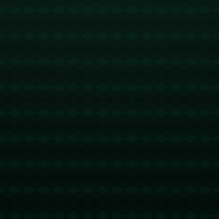
杰伦·格林作为火箭的锋芒初露的新星，已经在其职业生涯初期展现
出了惊人的天赋。然而，对于一支希望快速回归竞争行列的球队来
说，格林的成长速度可能无法跟上球队希望的重建步伐。通过交易
引入特雷·杨，不但可以**即刻提升球队的竞争力**，同时也为火箭
定下了一个明确的发展方向：构建以杨为核心的战术体系。
### 案例分析
**类似的重建策略**在NBA历史上并不罕见。例如，洛杉矶湖人在