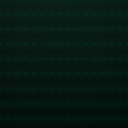
球迷是球队的第十二人，他们的支持与热情是球员们在场上无往不
利的动力源泉。劳塔罗对此深有感触，他知道，球迷渴望看到的是
一支拼搏精神与技术并重的球队。因此，他向球迷承诺：无论遇到
任何挑战，球队都会尽最大努力，无愧于国米的传统和荣誉。
为了使球队和球迷之间的纽带更加牢固，**劳塔罗倡导队员们走进
球迷群体，了解他们的看法和建议**。这种互动不仅增强了球迷的
归属感，也让球员更有动力在比赛中全力以赴。这种双向关系的建
立，使得国米能够在重要比赛中拥有“看不见的第十二人”的支持。
*国际米兰的长远目标*
长远来看，国际米兰的目标不仅仅是赢得比赛，而是重现自己在欧
洲顶级联赛中的辉煌。劳塔罗与队友们的全情投入为这一愿景奠定
了坚实的基础。通过不断的努力与磨练，国米正向着意甲冠军和欧