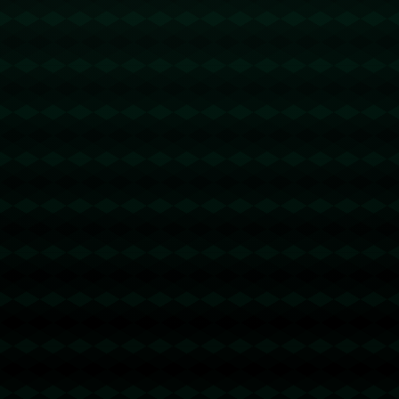
洲冠军联赛奖杯努力奋进。
劳塔罗·马丁内斯的宣言给所有支持国际米兰的人吃了一颗定心丸：
**这不仅仅是一句口号，而是实际行动的宣誓**。通过他的坚持和
努力，国际米兰的未来无疑将更加辉煌，同时也向世界证明，一个
充满激情和忠诚的球队永远不会孤军奋战。
联系信息
电话：023-7262301
传真：023-7262301
邮箱：admin@sinostran.com
地址：云南省西双版纳傣族自治州勐腊县西双版纳磨憨经济开发区