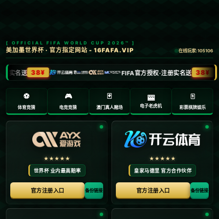
新闻中心
当前位置：
首页
>
新闻中心
记者：阿利森和阿诺德顺利复出，客战亚特兰大前
利物浦没有新伤员.
2026-02-09
**利物浦迎战亚特兰大：阿利森和阿诺德顺利复出！**
在足球界，伤病通常是球队前进路上的巨大障碍。然而，当两名关
键球员在重要比赛前及时复出，球队的士气和战斗力自然得到巨大
提升。日前，利物浦迎来了一则好消息——**阿利森和阿诺德顺利
复出，客战亚特兰大前利物浦没有新伤员**。这一消息无疑为球队