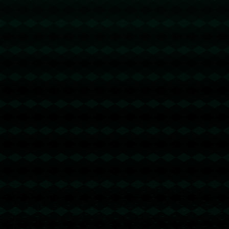
联系信息
电话：023-7262301
传真：023-7262301
邮箱：admin@sinostran.com
地址：云南省西双版纳傣族自治州勐腊县西双版纳磨憨经济开发区
关于我们
我们致力于为全球体育迷提供深度的赛事分析和评论，涵盖足球、