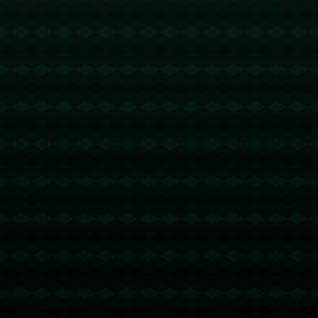
虽然文班亚马和福克斯的缺席对马刺队是一个重大打击，但同时也
为其他球员提供了更多的发挥空间和成长机会。在这样一个困难时
期，如何将团队的凝聚力转化为赛场上的表现，如何通过有效的战
术调整来应对对手，这不仅考验着马刺队的竞技能力，也考验着其
团体精神和战略眼光。在这场艰辛的考验中，马刺队的表现将会给
予球迷们和自他们己深刻的启示。