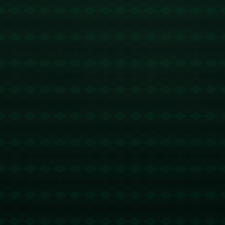
**心理和体能的多重挑战**
面对这一重大的挑战，心理因素也是不容忽视的一环。球员们需要
在压力下保持冷静，并相互信任，才能在场上发挥出最佳水平。再
者，**_体能管理_**也是关键，合理的轮换可以确保球员在高强度
比赛中依旧保持良好的竞技状态。
**总结**