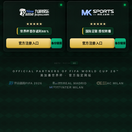
在NBA的历史长河中，「三巨头」往往被视为夺冠的最高配置。然
而，这一布局在费城76人队的身上却未能展现出应有的效果。有詹
姆斯·哈登、乔尔·恩比德、以及托拜厄斯·哈里斯（或泰瑞斯·马克
西）的费城76人，曾被外界期待成为总冠军热门，但如今他们却陷
入了困境。这是为什么呢？**哈登的低估**是否导致了这支“三巨
头”组合的失败？本文将深度剖析76人问题根源，为您解锁背后的
真相。