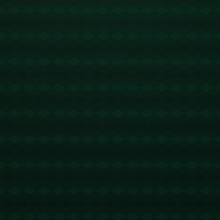
**詹姆斯·哈登被低估了吗？**或许我们需要重新审视这个问题。从
数据看，哈登依然是【高效的进攻组织者】。在2022-23赛季，哈
登场均贡献21.0分和10.7次助攻，甚至带领联盟助攻榜。然而，他
的个人能力却被质疑与恩比德的高占用体系发生冲突。
恩比德的打法需要更多球权，而哈登的“控场核心”定位受到极大限
制。经过比赛观察不难发现，哈登在费城的表现，多次被削弱为**
定点射手模式*，很少能发挥持球进攻的威力。这样的安排让原本的
高天赋失色不少，也削弱了球队对硬仗的应对能力。