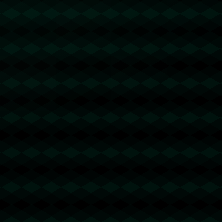
扫描二维码