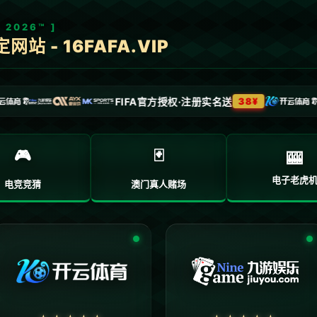
ostran.com
网站首页
”，投篮27次后终于投进球，进球瞬间全场
呼尖叫.
2026-02-09
己的梦想**。然而，对于一些特殊群体来说，实现梦想的道路往往更艰难
于自己的那一份成就。最近，一位**没上过大学的脑瘫男孩到大学“圆梦
一球，这一刻，全场师生都为他欢呼雀跃。