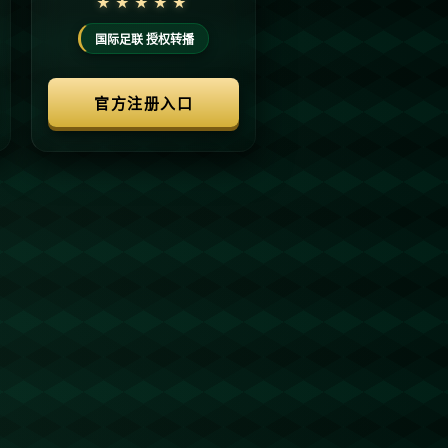
邮箱：admin@sinostran.com
地址：云南省西双版纳傣族自治州勐腊县西
双版纳磨憨经济开发区
热点新闻
吳金貴被輕視！.
2026-02-09
横扫！太阳0比8再败 拉
文满血归来.
2026-02-09
【校工会】学校2024年
教职工乒乓球团体赛落
幕.
大学梦。他
2026-02-08