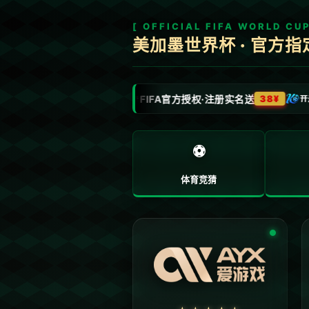
客服热线：023-7262301
Email:
admin@sin
新闻中心
没上过大学的脑瘫男孩到大学“圆梦
**改变命运的投篮——一个脑瘫男孩的大学圆梦之旅**
在这个充满挑战和不确定的世界中，**每个人都在追寻自
到多少困难，他们依然用坚韧的意志和不懈的努力去争取属
**，引起了广泛关注。他通过27次投篮，终于成功投进