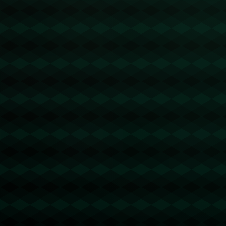
这个故事不仅仅感动了现场的师生，也通过网络传播引起
诉他们应该**坚持自己的梦想，即使道路艰辛**，也绝不
相似的案例在全球各地并不鲜见，例如，在美国，一名患
比赛。同样，这名年轻人在比赛中的表现，也成为了无数
这种积极向上的精神力量忍不住让我们思考，我们每个人
心中有梦想，并且愿意为之付出努力，那么奇迹就可能发生
在纷繁杂芜的世界中，让我们都怀抱梦想，并以坚持不懈的
**，向我们展示了无尽的可能性。