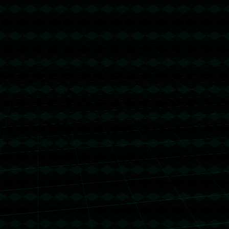
地址：云南省西双版纳傣族自治州勐腊县西双版纳磨憨经济开发区
关于我们
我们致力于为全球体育迷提供深度的赛事分析和评论，涵盖足球、
篮球、游泳等多个运动项目。我们的平台不仅提供高质量的赛事直
播，还特别注重赛后的专家评论和数据分析。通过与全球顶级体育
专家的合作，我们为您提供每场比赛的全面解读，包括球员的表现
分析、战术布置的解读以及比赛的关键时刻剖析。此外，我们的实
时数据系统可以为您展示比赛中的每个变化，包括进攻数据、防守
数据以及球员的跑动分析，确保您能从专业的角度了解比赛的每个
细节。