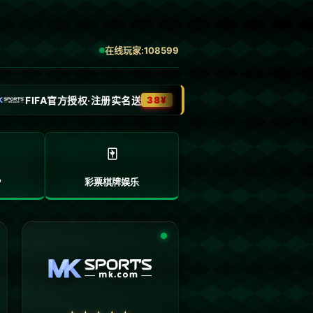
关于我们
产品服务
新闻资讯
联系方式
当前位置：
首页
>
新闻中心
站内搜索
频被公开
联系信息
判罚，让
电话：023-7262301
传真：023-7262301