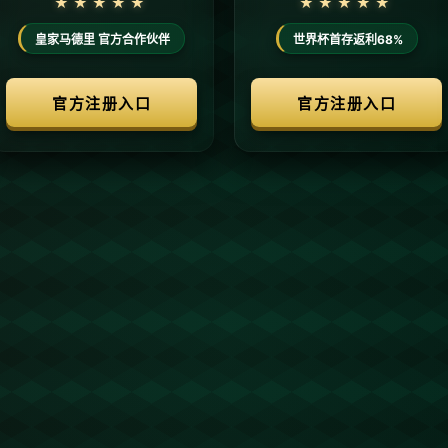
在比赛中与对方球员激烈碰撞**，导致对方球员倒地。视频回放显示，这
VAR（视频助理裁判）团队也选择按兵不动。
更多细节。根据音频内容，主裁和VAR团队存在明显的沟通混乱，他们似
R未建议裁判重新查看回放，导致这一争议判罚直接影响了比赛结果。
质疑英超裁判体系的透明度和效率。
关键场次中接连发生的误判与争议。从没有启用VAR的年代到如今全面依
键：
通不畅可能直接影响赛场判罚。无论是用语不够清晰还是判断标准不一致