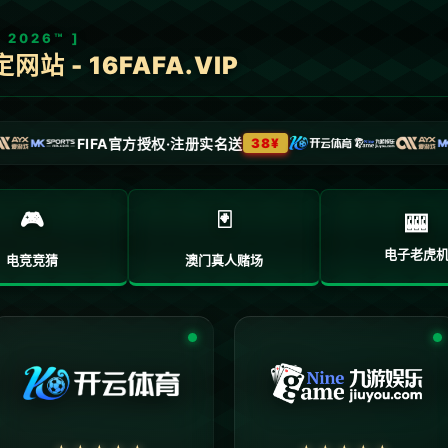
ostran.com
网站首页
頻揭示誤判：奧納納撞人未判.
2026-02-09
受关注**
球迷、媒体乃至整个足球行业关注的重点。当裁判的争议判罚通过官方音
*裁判音频录音被揭示**，其中奧納納在禁区内的一次明显肢体冲撞未被