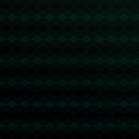
在足球比赛中，**何谓“明显的犯规动作”？** 这一直
认同，这种裁判标准的不一致性无疑削弱了体系的公信力
3. **裁判培养与技术运用的平衡**
有观点认为，英超裁判过于依赖技术的辅助，反而削弱了现
而忽略了第一时间的实际判定。
### **国际对比：其他联赛的裁判系统创新**
相比之下，其他顶级足球联赛在裁判体系的现代化上似乎走
之间清晰的音频，让判罚过程更加公开透明。而德甲则通过
功经验无疑对英超裁判体系的改进有所启示。
### **球迷呼声：英超裁判体系亟需改进**
随着争议音频的曝光，众多球迷和专家纷纷表示强烈不满
透明度和公平性上的制度形象。显然，现有的裁判体系已经不
这些球迷的呼声或许将促使英超采取进一步行动。
### **小结：争议中的反思与前景**
奧納納撞人未判事件和公开的裁判音频为球迷揭开了裁判
罚公正性上立住标杆，创新与透明无疑是两大关键。这样