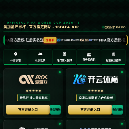
新闻中心
当前位置：
首页
>
新闻中心
英超：补时绝杀 利物浦队2-0客胜布伦特福德队.
2026-02-09
**关键时刻，利物浦勇夺三分：2-0客胜布伦特福德**
利物浦在这样一个夜晚，再次诠释了足球比赛中“坚持到最后一刻”
的真谛。本场英超比赛不仅是战术与技艺的较量，更是心理与意志
的搏斗。在补时阶段，他们最终把握住机会，以2-0客胜布伦特福
德，将三分收入囊中。这场比赛不仅让球迷们再次领略到英超的激
烈对抗，也证明了利物浦本赛季的**不屈精神**。