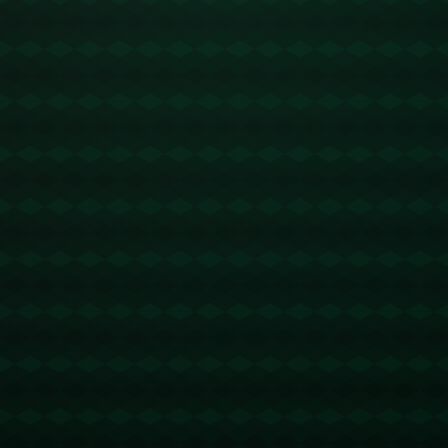
**球员的杰出表现**
利物浦各个位置的球员都展现出了极高的专业素养。在防守端，门
将和后防线的默契合作多次化解了布伦特福德的射门威胁；在中
场，不断的拦截和精准的传球为前锋创造了无数机会；而前锋们则