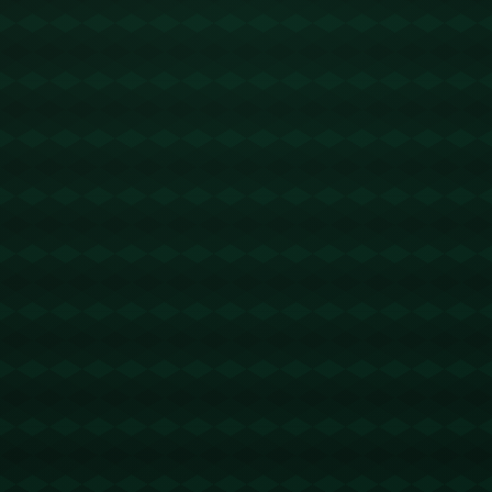
获得首金后，李方慧并没有沉浸在胜利的喜悦中太久。她意识到，
未来的路更为漫长，而米兰运动会将是下一个挑战的起点。李方慧
表示：“*夺金只是一个开始，我需要为米兰的比赛做好更充分的准
备*。”这种远见卓识的态度源自她对竞技体育的深入理解。她深
知，每一次成功都是新的起点，而她需要不断创新和调整策略，以
应对未来更加严苛的竞争。
**案例分析：与奥运冠军的对比**