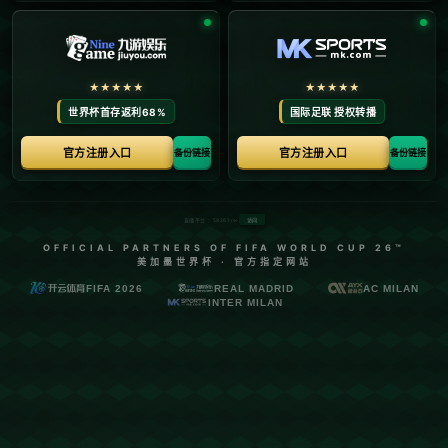
**李方慧的夺金之路**
李方慧，这位年轻的运动员，凭借卓越的技巧和坚定的毅力，一举
夺下了中国队在本届运动会上的首枚金牌。在赛场上，她的表现让
观众赞叹不已。回顾她的成就之路，离不开她日复一日的努力和无
数次超越极限的练习。*她曾在训练时突破自己，加大难度，无数次
失败后重整旗鼓*。正是这种不屈不挠的精神，造就了她今天的辉
煌。