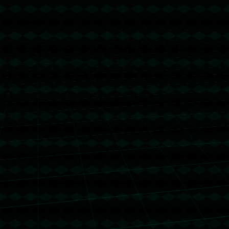
关于我们
我们致力于为全球体育迷提供深度的赛事分析和评论，涵盖足球、
篮球、游泳等多个运动项目。我们的平台不仅提供高质量的赛事直
播，还特别注重赛后的专家评论和数据分析。通过与全球顶级体育
专家的合作，我们为您提供每场比赛的全面解读，包括球员的表现
分析、战术布置的解读以及比赛的关键时刻剖析。此外，我们的实
时数据系统可以为您展示比赛中的每个变化，包括进攻数据、防守
数据以及球员的跑动分析，确保您能从专业的角度了解比赛的每个
细节。
COPYRIGHT 2024
九游会体育-J9.COM官网入口
ALL RIGHTS BY
九
游会网址J9