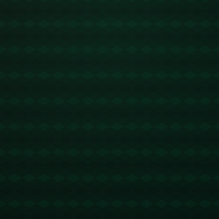
破防线，多次关键得分帮助团队奠定优势。
**数据分析，揭开胜负关键**
在赛后数据统计中，特伦斯·曼恩的数据一目了然。他在比赛中贡献
了25分、7个篮板和5次助攻，影响力远超出其平时的表现。在与哈
登相比，哈登虽然也有不错的数据表现，但在关键时刻的效率略显
不足。这也是快船能够在今天的比赛中压制篮网的重要原因。篮球
比赛不仅仅是个人的较量，更是团队的配合，而曼恩在这些方面的
贡献不可小觑。