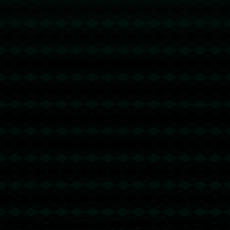
联系信息
电话：023-7262301
传真：023-7262301
邮箱：admin@sinostran.com
地址：云南省西双版纳傣族自治州勐腊县西双版纳磨憨经济开发区
关于我们
我们致力于为全球体育迷提供深度的赛事分析和评论，涵盖足球、
篮球、游泳等多个运动项目。我们的平台不仅提供高质量的赛事直
播，还特别注重赛后的专家评论和数据分析。通过与全球顶级体育
专家的合作，我们为您提供每场比赛的全面解读，包括球员的表现