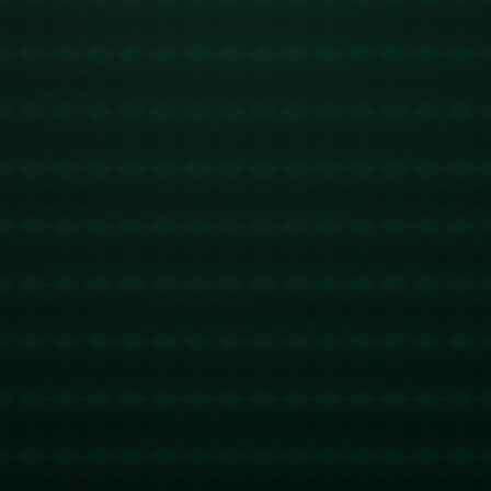
**投入时间与孩子共同成长**
詹姆斯还以另一种方式体现了“以身作则”的方法，那就是**与孩子
共同度过高质量的时光**。无论工作有多忙，他都会抽出时间陪伴
布朗尼。通过共同进行体育锻炼、观看比赛或是日常交流，詹姆斯
不断地向布朗尼传授着珍贵的人生经验。这样的陪伴，所传递出的
关爱与支持，远比任何语言来的更为深刻。
**总结观点**
在教育过程中，**以身作则**是赢得孩子信任与尊重的有效途径。