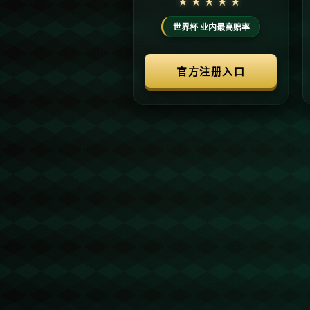
### **哈登的单核统治：高效运转的进攻核心**
在莱昂纳德缺席的情况下，詹姆斯·哈登无疑就是快船的“
以维持连胜的关键因素。
**数据显示，哈登在三场比赛中场均拿到29分、11次助攻
上一场对阵某东部强队时，哈登通过精准的三分球和犀利的
现，让人不禁感叹，这位前MVP选手依然是联盟最具进攻
在他的带领下，快船的进攻节奏进一步提速。从球队整体
战术运转。**快船在连胜期间场均得分达到了118分，进
### **团队氛围改变：角色球员的崛起**
当莱昂纳德轮休时，很多人认为快船的战斗力将大幅下降
·鲍威尔连续三场比赛得分上双，以精准的中远投为球队提
固。
**案例分析：对阵东部某强队时，替补球员的得分总和达到
的阵容深度，让快船在莱昂纳德轮休的情况下依然能够保
### **冲击东部榜首的可能性逐步提升**
虽然快船身处西部，但不可忽略的是，他们目前的状态已
来将迎来与东部几支劲旅的重要对决，例如雄鹿、凯尔特
整体现状的验金石。
值得关注的是，在本赛季对阵东部球队时，快船的战绩目前
胜势头能够延续，快船完全有机会让东部领头球队感受到