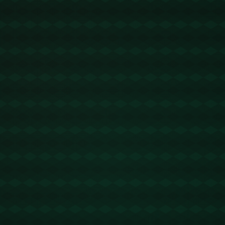
**杰里米·多库**的名字可能在赛季初对许多英超球迷来说还不那么
耳熟，但如今这位年轻的比利时边锋已经牢牢抓住了人们的眼球。
对阵阿森纳的高强度对决中，多库本轮的评分达到了8.7，仅次于萨
拉赫。