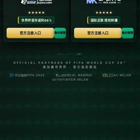
泰山足球俱乐部在国内外赛场上取得的成功，离不开多个因素的共
同作用。首先，俱乐部的**管理层策略**逐渐成熟。通过引进高水
平教练和球员，泰山在实力上得到了显著提升。其次，**青训系统*
*的建设成效显著，为球队不断输送新鲜血液。这种可持续发展的模
式无疑是泰山在竞争激烈的足球市场中立于不败之地的重要保障。
**球迷的热议和互动**
在今天的数字时代，球迷的声音比以往任何时候都更为重要。通过
社交媒体，泰山的球迷群众可以**实时分享**对比赛的看法、讨论
俱乐部的战略，并提出他们对未来的期待。这种紧密的互动不仅提
升了球迷的参与感，也为俱乐部提供了反思和调整策略的重要依
据。例如，不少球迷热议泰山是否应该进一步提升外援的质量，以
增强球队的竞争力。
**未来发展的三大方向**
1. **国际化战略的推进**：泰山在国际舞台上的曝光度逐渐增加。
通过参加国际比赛，提升球队的技术水平和知名度是泰山未来的重
要一步。这不仅能带来经济利益，还可以吸引国际优质球员加盟。
2. **青训与梯队建设**：继续加大对青训的投入，优化梯队晋升路
线是泰山保持长久竞争力的基础。加大对本土球员的培养力度，确
保俱乐部在新老交替中不掉链子，才可能在国内外赛场上始终保持
竞争力。
3. **品牌与文化的构建**：随着公众对足球文化的重视，泰山有机