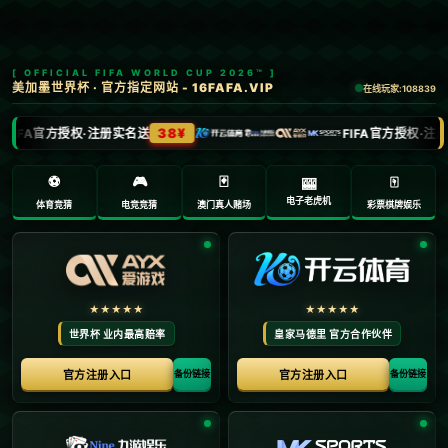
新闻中心
当前位置：
首页
>
新闻中心
泰山关注，球迷热议不断，未来发展方向逐渐明晰.
2026-02-09
**前言：**在中国的足球版图上，“泰山”无疑占据着一个重要的席
位。伴随着近年来的持续发展，泰山足球俱乐部吸引了越来越多的
关注。球迷的热议反映了对俱乐部未来发展的热切期望。*那么，泰
山俱乐部的未来发展方向究竟在哪里？本文将带您深入探讨这一热
门话题。*
**泰山崛起的关键因素**