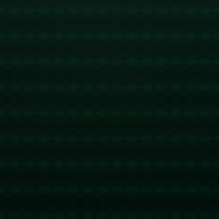
**案例分析：同组对手的表现**