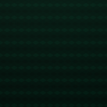
通过对本场比赛的剖析，我们不仅看到了当今NBA竞争的激烈，也
见证了球队在不断变幻的局势中所表现出的策略智慧和团队力量。
这场关于**尼克斯逆转开拓者**的较量，将成为本赛季值得回味的
经典战役之一。