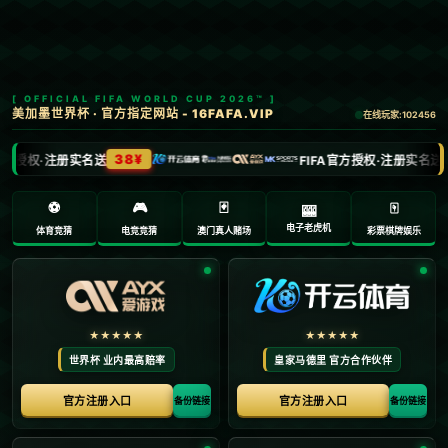
新闻中心
当前位置：
首页
>
新闻中心
阿奴诺比28+7布里奇斯28+7 尼克斯逆转开拓者升至
东部第三送对手4连败.
2026-02-09
在一场激动人心的NBA比赛中，纽约尼克斯展现出了强大的逆袭能
力，不仅成功逆转波特兰开拓者，还稳居东部第三的位置。**阿奴
诺比和布里奇斯各自砍下28分、贡献7个篮板**，成为尼克斯逆转
背后的关键人物。而波特兰开拓者则因为这次失利，惨遭四连败，
使他们在西部的排名进一步下滑。