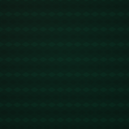
回顾历史数据，我们发现**尼克斯**在近几个赛季中逐渐崛起，不
断提升他们在东部的竞争力。这不仅得益于球员的个人成长，也与
球队在管理和战术创新方面的进步密不可分。球队负责人意识到，
通过挖掘新秀、加强训练，以及在转会市场上的精明操作，球队整
体水平稳步上升。
这场比赛为我们呈现了一场精彩的逆转战役，也为尼克斯的未来增
添了更多的可能性。随着赛季的深入，球队必须继续保持这样的状
态，力争在东部季后赛中占据一席之地。而对于**开拓者**来说，
他们需要在教练组和球员之间寻找有效的沟通方式，克服当前的困
境，才能重新在西部崭露头角。