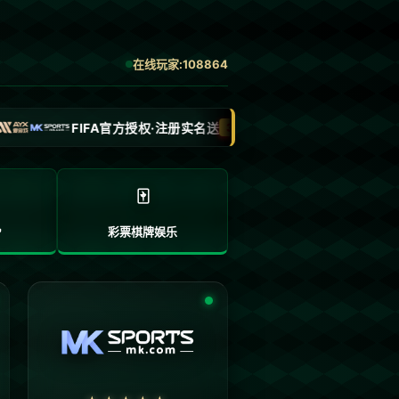
关于我们
产品服务
新闻资讯
联系方式
当前位置：
首页
>
新闻中心
站内搜索
走，引发了
联系信息
球员背景、
电话：023-7262301
传真：023-7262301