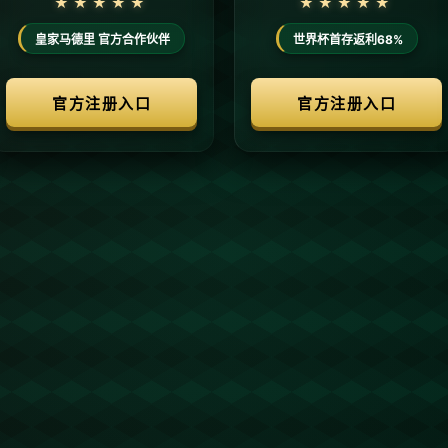
实力球员。据悉，鲁能此次的引援并非偶然，而是由一位与科隆队渊源颇
球员有着深刻的理解**，其眼光一向被认为颇具权威，因此这位球员备受
职中前场，拥有极强的拿球能力和进攻组织能力。尤其值得一提的是，这
防守，还能以精准直塞撕破对手防线。对于长期致力于培养年轻球员、但
是稍有差距**。特别是在进攻端，虽然本土球员如郭田雨、金敬道等表现
屡遭诟病。而一支成熟球队的标配，往往少不了一个世界级的中场或前锋
2022赛季为例，莫伊塞斯和费莱尼虽然颇具实力，但在面对高强度比赛
胜任前场核心，提供更多的突破与传球选择，将大大增强鲁能的攻击力，