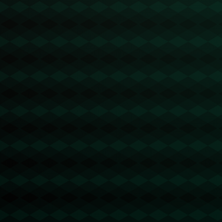
### 瞄准梅州首秀：看点与期待
根据内部消息，这位新援很可能将在对阵梅州客家的比赛中
球员磨合战略的试金石。
梅州客家作为近年来崛起的黑马队伍，以**顽强著称**，
在首秀中发挥出色，帮助鲁能击败梅州，必然会迅速赢得
现，也会成为教练组评估此次引援成败的重要指标。
上述情况也并非无前例可循。此前，博阿滕加盟中超天津
了自己的实力。而新援在梅州此战中的表现如何，无疑将
### 鲁能新阵容的前景：多维度优势
如果这名“大鱼”顺利融入鲁能阵容，其未来的作用不仅局限