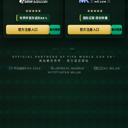
**主题分析：** 小因扎吉，作为一位年轻而又富有激情的教练，自
从执掌国米以来，已多次展现出卓越的领导能力。通过迅速调整和
优化战术，他不仅为球队带来了稳定的**胜利**，还加强了球队的
整体实力。国米选择续约小因扎吉，不仅是对他现有成果的肯定，
更是对未来发展的战略布局。
近年来，国米在小因扎吉的带领下，取得了一系列傲人的**战绩*
*。例如，他们在意甲联赛中表现优异，一度强势冲击榜首。值得注
意的是，小因扎吉对于新老球员的合理搭配和**球队氛围的营造*
*，是球队成功的重要原因之一。他善于发掘新星，并善用老将的丰
富经验来引导球队走向胜利。
**战术革新与灵活**策略也是小因扎吉的一大优势。他常在赛前做
出针对对手的精细化安排，根据赛程与对手的不同，调整球队的技
战术布局。这种洞察力和快速反应能力，确保了球队在复杂的赛季
中，始终保持着竞争力并屡获佳绩。
此外，小因扎吉还强调**团队协作**的重要性。他认为，足球不单
单是某几个球星的游戏，而是需要全队齐心协力。这种理念融入到
日常训练和比赛中，极大地提升了球员们的凝聚力和比赛欲望，甚
至在逆境中也能够逆风翻盘，创造奇迹。
再看国米的立场，他们不单注重眼前的胜利，更将目光锁定在未来
的长期发展。小因扎吉在年轻球员的培养与提拔方面展现出的独到