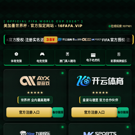
新闻中心
当前位置：
首页
>
新闻中心
完全值得！国米将同小因扎吉续约至2027年，税后
年薪600万.
2026-02-09
**前言：** 在当今竞争激烈的足球世界里，教练员的价值常常决定
着球队的成败。**国际米兰（简称：国米）**最近决定将与**小因
扎吉**续约至2027年，并为其提供税后年薪600万欧元的待遇。这
一决策引起了足球界的广泛关注与探讨。国米此举是否明智？小因
扎吉是否真的物有所值？本文将深入分析这一具体案例。