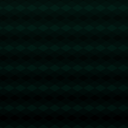
功。例如，2012年伦敦奥运会同样采用了亲民票价策略，最低票价仅为2
*票价政策**也将显著拉升现场上座率，为赛事的成功举办打下良好基础
需求的尊重**，也为全球各地的体育爱好者提供了一次绝好的观赛机会。
化传播的重要途径。