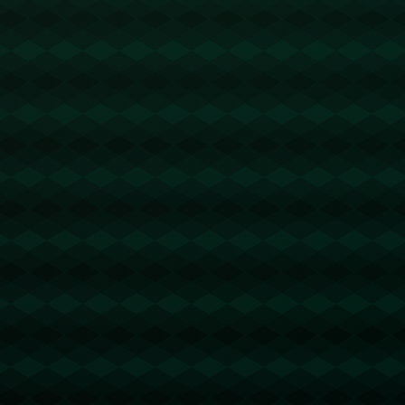
除了大家熟知的篮球、足球和田径，观众还可以观赏到击剑、拳击等项目
了解不同文化背景的运动员在赛场上拼搏，也是一种国际文化交流的享受
作用。