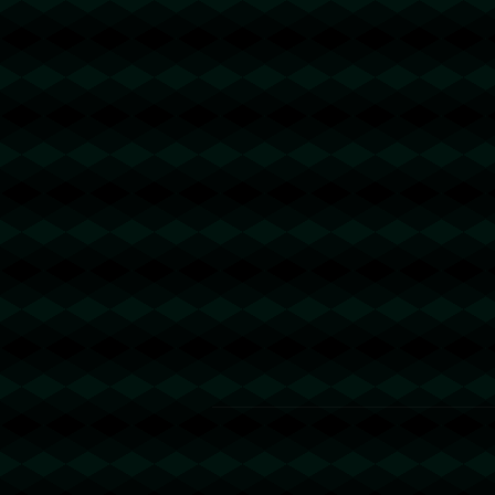
关于我们
联系我
地址
我们致力于为全球体育迷提供深度的赛事分
县西
析和评论，涵盖足球、篮球、游泳等多个运
动项目。我们的平台不仅提供高质量的赛事
电话：
直播，还特别注重赛后的专家评论和数据分
手机：
析。通过与全球顶级体育专家的合作，我们
为您提供每场比赛的全面解读，包括球员的
传真：
表现分析、战术布置的解读以及比赛的关键
邮箱
时刻剖析。此外，我们的实时数据系统可以
网址：h
为您展示比赛中的每个变化，包括进攻数
据、防守数据以及球员的跑动分析，确保您
能从专业的角度了解比赛的每个细节。