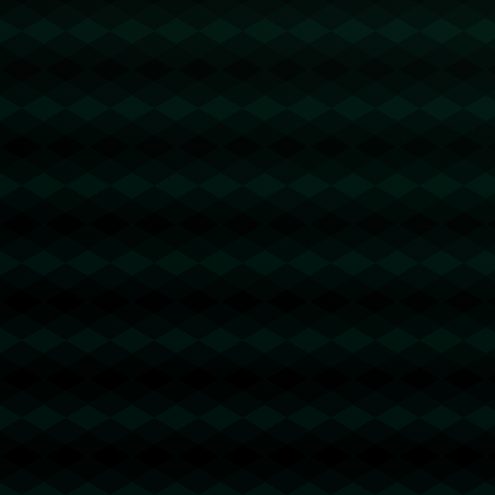
过去的一些国际赛事就曾因合理的票价政策而取得巨大的成
这使得赛事的观众参与度大幅提高。同样，成都大运会的*
总之，成都大运会的门票政策不仅体现了对**观众多样化
强城市影响力和亲和力的重要举措，同时也是促进体育文