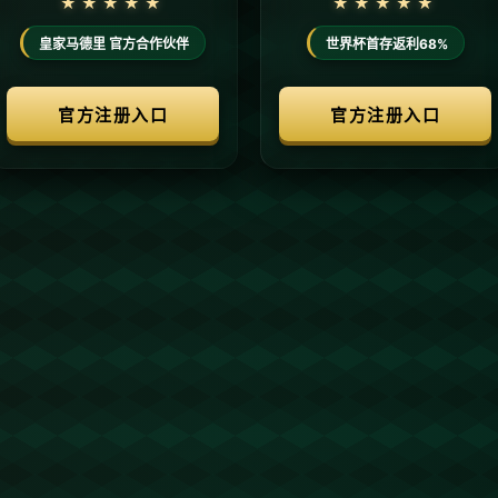
是观众近距离感受青春与活力的良机。成都大运会门票销售启动，意味着
低票价仅30元，使得更多市民有机会走进赛场，近距离观赏国际赛事。这样
的各类大型赛事中实属少见。通常，国际赛事的票价相对高昂，许多体育爱好
鼓励更多的人参与。这一策略不仅体现了大运会“**体育让生活更美好*
机会。