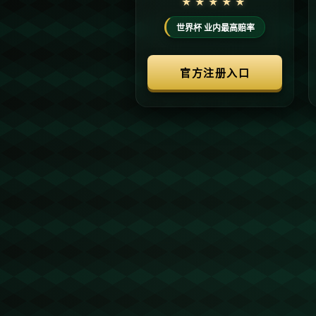
大运会不仅是青年运动员挥洒汗水、展示自我的舞台，更
体育盛宴又进了一步。**_门票价格的亲民设置_**，最
无疑会吸引大量观众，促进赛事的整体氛围。
**亲民定价策略**
成都大运会将最**低票价设定为30元**，这在近年来
因望而却步。而成都大运会则从大众的角度出发，以亲民票价
念，也为更多家庭、学生和年轻人提供了体验国际赛事的