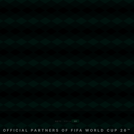
们
快捷链接
网站首页
：云南省西双版纳傣族自治州勐腊
双版纳磨憨经济开发区
公司简介
023-7262301
产品中心
18864191682
新闻动态
18864191682
联系我们
：
admin@sinostran.com
ttps://sinostran.com/