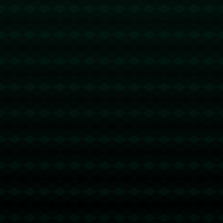
76人的三巨头始终未能形成一个彼此支撑的高效体系。一旦恩比德
受到夹击，哈登与哈里斯能够提供的火力支援就显得不足。
**2. 防守失控与心态崩溃**
数据显示，76人在7连败中场均丢分高达115分以上，这与他们常规
赛阶段的十佳防守效率形成了鲜明对比。当球队在比分上处于落后
时，心态波动严重进一步影响了整体表现。
**3. 缺乏板凳深度支持**
这一个赛季中，76人在替补席上的得分输出处于联盟中游偏下水
平。而到了季后赛，球队板凳球员的低迷状态更加显现，使得主力
球员无法获得足够休息时间，从而在攻防两端疲惫不堪。
### **联盟其他三巨头成功案例对比**
与失意的76人相比，近几年联盟中得到成功验证的三巨头案例并不
鲜见。例如，迈阿密热火时代的**詹姆斯、韦德和波什**，以及金
州勇士的“死亡五小”体系，都显示出了成功组队的关键因素——**
平衡的分工以及高效的团队化学反应**。
*热火的三巨头*之所以能够统治东部，原因在于他们将球权合理分
配，韦德愿意退居二线支持詹姆斯，而波什则踏实扮演球队内线支
柱的角色。而勇士则有有机且自洽的团队结构，库里、杜兰特与汤
普森并肩作战时完美呈现了1+1>2的团队效应。
然而，对比这些成功案例，76人三巨头尚未形成真正意义上的化学
反应。无论是角色定位、球权分配还是队内凝聚力，都存在明显短