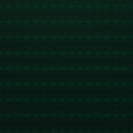
这样的组合的确在常规赛阶段展现了潜力，但到了季后赛，过于依
赖个人英雄主义的问题浮现，团队默契与关键时刻的执行力不足，
成为76人翻船的致命点。
### **战术安排和教练执教饱受质疑**
球队的7连败并非只是球员问题，教练组也成为了外界讨论的焦
点。**里弗斯教练**向来因调教防守见长，但这一赛季他的临场应
变能力屡遭质疑。游戏关键时刻的阵容选择、战术执行力的缺失，
尤其是在面对内线失守和对手三分火力全开时的无能为力，暴露了
整支球队在体系构建上的漏洞。
举例来看，在对阵波士顿凯尔特人的系列赛中，76人在手握大比分