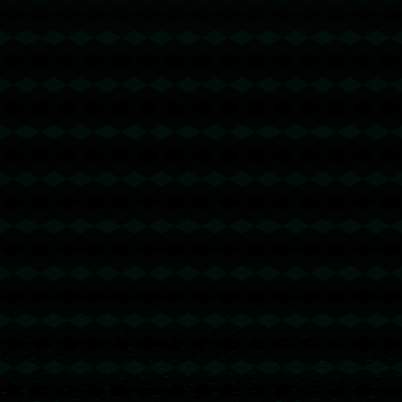
板。这样的反思，也为球队来年的调整方向提供了启发。
**总结关键词：76人三巨头、恩比德表现、哈登低迷、里弗斯执
教、球员化学反应问题**，费城这一赛季显然未能实现夙愿，如何
在未来调整阵容、战术以及球队文化，将成为他们能否重返巅峰的
重要课题。
联系信息
电话：023-7262301
传真：023-7262301
邮箱：admin@sinostran.com
地址：云南省西双版纳傣族自治州勐腊县西双版纳磨憨经济开发区